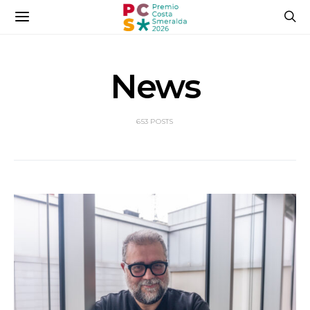
News
653 POSTS