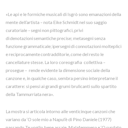
«Le api e le formiche musicali di Isgrò sono emanazioni della
mente dell’artista – nota Eike Schmidt nel suo saggio
curatoriale – segni non pittografici, privi
di denotazioni semantiche precise; metasegni senza
funzione grammaticale; ipersegni di connotazioni molteplici
e reciprocamente contradditorie, come del resto le
cancellature stesse. La loro coreografia collettiva –
prosegue – rende evidente la dimensione sociale della
canzone e, in qualche caso, sembra persino interpretarne il
carattere: si pensi ai grandi grumi brulicanti sullo spartito
della Tammurriata nera».
La mostra si articola intorno alle venticinque canzoni che
variano da ‘O sole mio a Napul’è di Pino Daniele (1977)
passando Te voglio bene assaje, Malafemmena e ‘O surdato