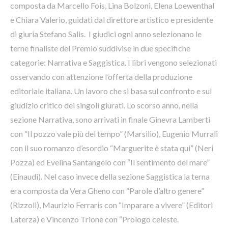
composta da Marcello Fois, Lina Bolzoni, Elena Loewenthal
e Chiara Valerio, guidati dal direttore artistico e presidente
di giuria Stefano Salis. I giudici ogni anno selezionano le
terne finaliste del Premio suddivise in due specifiche
categorie: Narrativa e Saggistica. I libri vengono selezionati
osservando con attenzione l’offerta della produzione
editoriale italiana. Un lavoro che si basa sul confronto e sul
giudizio critico dei singoli giurati. Lo scorso anno, nella
sezione Narrativa, sono arrivati in finale Ginevra Lamberti
con “Il pozzo vale più del tempo” (Marsilio), Eugenio Murrali
con il suo romanzo d’esordio “Marguerite è stata qui” (Neri
Pozza) ed Evelina Santangelo con “Il sentimento del mare”
(Einaudi). Nel caso invece della sezione Saggistica la terna
era composta da Vera Gheno con “Parole d’altro genere”
(Rizzoli), Maurizio Ferraris con “Imparare a vivere” (Editori
Laterza) e Vincenzo Trione con “Prologo celeste.