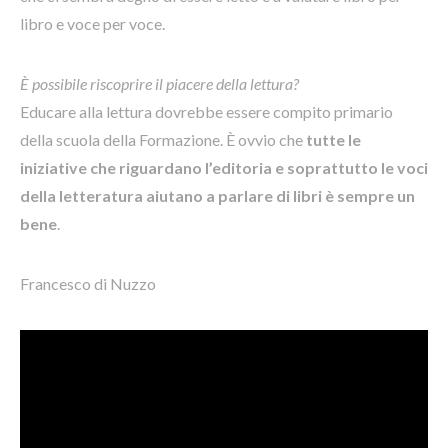
libro e voce per voce.
È possibile riscoprire il piacere della lettura?
Educare alla lettura dovrebbe essere compito primario
della scuola della Formazione. È ovvio che
tutte le
iniziative che riguardano l’editoria e soprattutto le voci
della letteratura aiutano a parlare di libri è sempre un
bene
.
Francesco di Nuzzo