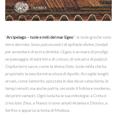
“
Arcipelago – Isole e miti del mar Egeo
“: le isole greche sono
terre del mito. Sono palcoscenici di epifanie divine, fondali
per avventure di eroi e divinità. L’Egeo è un mare di prodigi,
un paesaggio di labirinti e di colossi, di vulcani e di palazzi.
Ospita terre sacre, come la divina Delo, isola-ninfa che ha
propiziato la nascita miracolosa di Apollo. Accoglie luoghi
arcani, come Santorini, spezzata in due da un cataclisma, in
tempi remoti, ma anche patria, secondo il folklore moderno,
dei primi vampiri. Ogni isola ha la sua mitologia: a Creta è
cresciuto Zeus, a Naxos si sono amati Arianna e Dioniso, a
Serifos è apparsa la testa di Medusa.