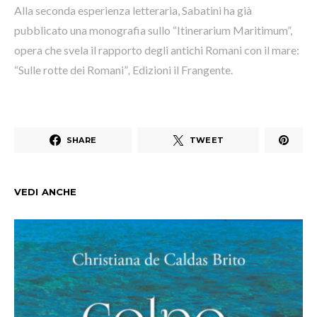
Alla seconda esperienza letteraria, Sabatini ha già
pubblicato una monografia sullo “
Itinerarium Maritimum”
,
opera che svela il rapporto degli antichi Romani con il mare:
“
Sulle rotte dei Romani”
,
Edizioni il Frangente.
SHARE
TWEET
VEDI ANCHE