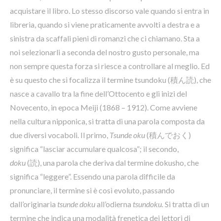
acquistare il libro. Lo stesso discorso vale quando si entra in
libreria, quando si viene praticamente avvolti a destra e a
sinistra da scaffali pieni di romanzi che ci chiamano. Sta a
noi selezionarli a seconda del nostro gusto personale, ma
non sempre questa forza si riesce a controllare al meglio. Ed
è su questo che si focalizza il termine tsundoku (積ん読), che
nasce a cavallo tra la fine dell’Ottocento e gli inizi del
Novecento, in epoca Meiji (1868 – 1912). Come avviene
nella cultura nipponica, si tratta di una parola composta da
due diversi vocaboli. Il primo,
Tsunde oku
(積んでおく)
significa “lasciar accumulare qualcosa”; il secondo,
doku
(読), una parola che deriva dal termine dokusho, che
significa “leggere”. Essendo una parola difficile da
pronunciare, il termine si è così evoluto, passando
dall’originaria
tsunde doku
all’odierna
tsundoku.
Si tratta di un
termine che indica una modalità frenetica dei lettori di