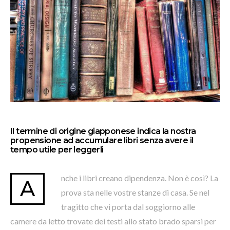
Il termine di origine giapponese indica la nostra
propensione ad accumulare libri senza avere il
tempo utile per leggerli
nche i libri creano dipendenza. Non è così? La
A
prova sta nelle vostre stanze di casa. Se nel
tragitto che vi porta dal soggiorno alle
camere da letto trovate dei testi allo stato brado sparsi per