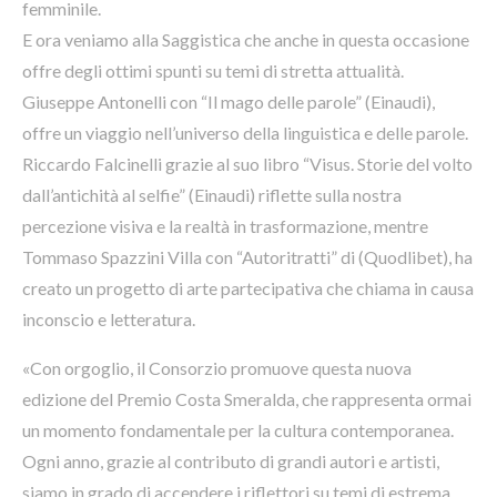
femminile.
E ora veniamo alla Saggistica che anche in questa occasione
offre degli ottimi spunti su temi di stretta attualità.
Giuseppe Antonelli con “Il mago delle parole” (Einaudi),
offre un viaggio nell’universo della linguistica e delle parole.
Riccardo Falcinelli grazie al suo libro “Visus. Storie del volto
dall’antichità al selfie” (Einaudi) riflette sulla nostra
percezione visiva e la realtà in trasformazione, mentre
Tommaso Spazzini Villa con “Autoritratti” di (Quodlibet), ha
creato un progetto di arte partecipativa che chiama in causa
inconscio e letteratura.
«Con orgoglio, il Consorzio promuove questa nuova
edizione del Premio Costa Smeralda, che rappresenta ormai
un momento fondamentale per la cultura contemporanea.
Ogni anno, grazie al contributo di grandi autori e artisti,
siamo in grado di accendere i riflettori su temi di estrema