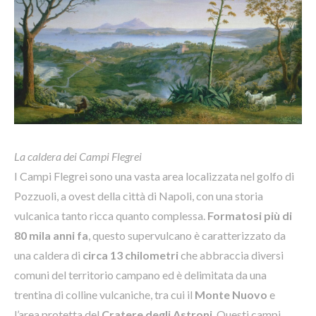
La caldera dei Campi Flegrei
I Campi Flegrei sono una vasta area localizzata nel golfo di
Pozzuoli, a ovest della città di Napoli, con una storia
vulcanica tanto ricca quanto complessa.
Formatosi più di
80 mila anni fa
, questo supervulcano è caratterizzato da
una caldera di
circa 13 chilometri
che abbraccia diversi
comuni del territorio campano ed è delimitata da una
trentina di colline vulcaniche, tra cui il
Monte Nuovo
e
l’area protetta del
Cratere degli Astroni
. Questi campi