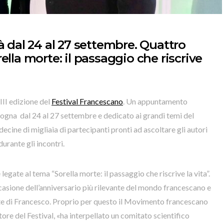
à dal 24 al 27 settembre. Quattro
ella morte: il passaggio che riscrive
III edizione del
Festival Francescano
. Un appuntamento
ogna dal 24 al 27 settembre e dedicato ai grandi temi del
ecine di migliaia di partecipanti pronti ad ascoltare gli autori
 durante gli incontri.
gate al tema “Sorella morte: il passaggio che riscrive la vita”.
sione dell’anniversario più rilevante del mondo francescano e
rte di Francesco. Proprio per questo il Movimento francescano
ore del Festival, «ha interpellato un comitato scientifico