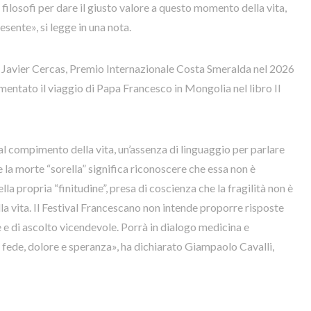
filosofi per dare il giusto valore a questo momento della vita,
sente», si legge in una nota.
ore Javier Cercas, Premio Internazionale Costa Smeralda nel 2026
entato il viaggio di Papa Francesco in Mongolia nel libro Il
 al compimento della vita, un’assenza di linguaggio per parlare
la morte “sorella” significa riconoscere che essa non è
la propria “finitudine”, presa di coscienza che la fragilità non è
a vita. Il Festival Francescano non intende proporre risposte
one e di ascolto vicendevole. Porrà in dialogo medicina e
 e fede, dolore e speranza», ha dichiarato Giampaolo Cavalli,