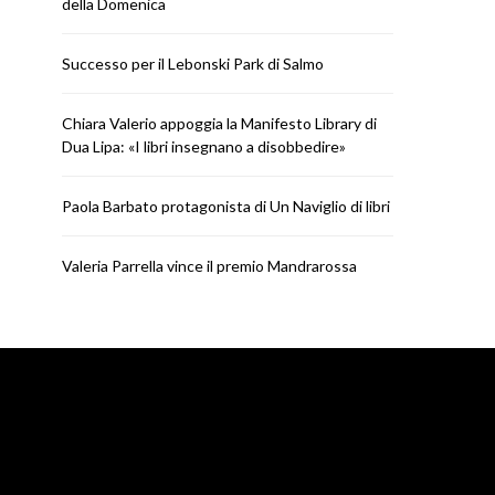
della Domenica
Successo per il Lebonski Park di Salmo
Chiara Valerio appoggia la Manifesto Library di
NEWS
NEWS
Dua Lipa: «I libri insegnano a disobbedire»
Paola Barbato protagonista di
Valeria Parrella vi
Un Naviglio di libri
Mandrar
Paola Barbato protagonista di Un Naviglio di libri
RICCARDO
LUGLIO 30, 2026
RICCARDO
LUGL
Valeria Parrella vince il premio Mandrarossa