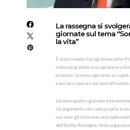
La rassegna si svolger
giornate sul tema “Sor
la vita”
È stato svelato il programma della XV
culturale gratuito in programma a Bol
presente. L’evento ogni anno accoglie d
e lasciarsi ispirare dai temi affrontati
Saranno quattro giornate interamente le
Un argomento che cade proprio in occa
non solo: gli ottocento anni dalla mo
dell’Emilia-Romagna, l’ente organizzat