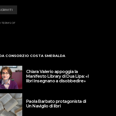
SCRIVITI
R TERMS OF
DA CONSORZIO COSTA SMERALDA
Chiara Valerio appoggia la
Manifesto Library di Dua Lipa: «I
libri insegnano a disobbedire»
Paola Barbato protagonista di
Un Naviglio di libri