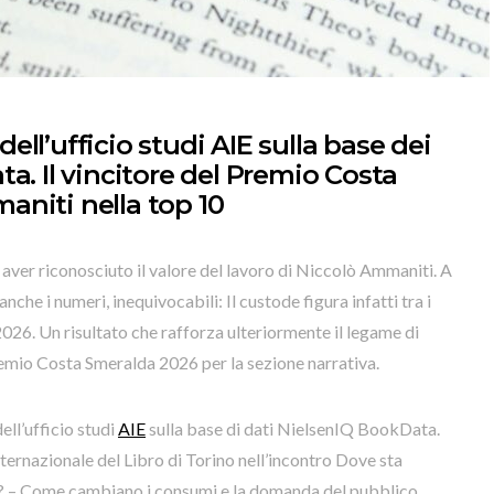
 dell’ufficio studi AIE sulla base dei
a. Il vincitore del Premio Costa
niti nella top 10
aver riconosciuto il valore del lavoro di Niccolò Ammaniti. A
nche i numeri, inequivocabili: Il custode figura infatti tra i
 2026. Un risultato che rafforza ulteriormente il legame di
l Premio Costa Smeralda 2026 per la sezione narrativa.
ell’ufficio studi
AIE
sulla base di dati NielsenIQ BookData.
Internazionale del Libro di Torino nell’incontro Dove sta
6? – Come cambiano i consumi e la domanda del pubblico.