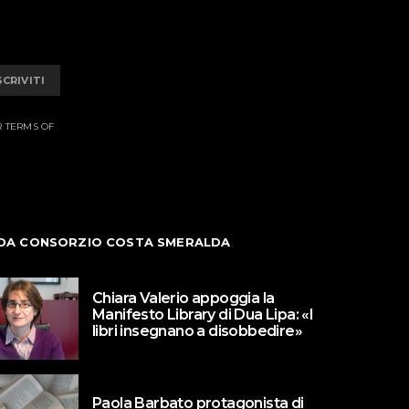
SCRIVITI
R TERMS OF
DA CONSORZIO COSTA SMERALDA
Chiara Valerio appoggia la
Manifesto Library di Dua Lipa: «I
libri insegnano a disobbedire»
Paola Barbato protagonista di