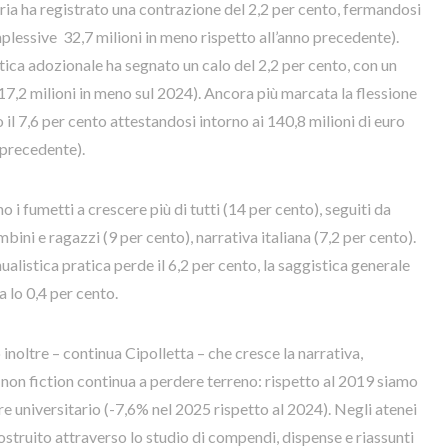
oria ha registrato una contrazione del 2,2 per cento, fermandosi
mplessive 32,7 milioni in meno rispetto all’anno precedente).
tica adozionale ha segnato un calo del 2,2 per cento, con un
(17,2 milioni in meno sul 2024). Ancora più marcata la flessione
o il 7,6 per cento attestandosi intorno ai 140,8 milioni di euro
 precedente).
no i fumetti a crescere più di tutti (14 per cento), seguiti da
bini e ragazzi (9 per cento), narrativa italiana (7,2 per cento).
nualistica pratica perde il 6,2 per cento, la saggistica generale
ca lo 0,4 per cento.
inoltre – continua Cipolletta – che cresce la narrativa,
 non fiction continua a perdere terreno: rispetto al 2019 siamo
e universitario (-7,6% nel 2025 rispetto al 2024). Negli atenei
costruito attraverso lo studio di compendi, dispense e riassunti