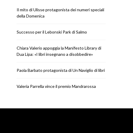
Il mito di Ulisse protagonista dei numeri speciali
della Domenica
Successo per il Lebonski Park di Salmo
Chiara Valerio appoggia la Manifesto Library di
NEWS
NEWS
Dua Lipa: «I libri insegnano a disobbedire»
Paola Barbato protagonista di
Valeria Parrella vi
Un Naviglio di libri
Mandrar
Paola Barbato protagonista di Un Naviglio di libri
RICCARDO
LUGLIO 30, 2026
RICCARDO
LUGL
Valeria Parrella vince il premio Mandrarossa