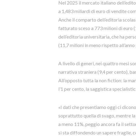
Nel 2025 il mercato italiano dell’edit
a 1,483 miliardi di euro di vendite co
Anche il comparto dell’editoria scolas
fatturato sceso a 773 milioni di euro 
dell’editoria universitaria, che ha pers
(11,7 milioni in meno rispetto all’anno
A livello di generi, nei quattro mesi so
narrativa straniera (9,4 per cento), bam
All’opposto tutta la non fiction: la ma
l’1 per cento, la saggistica specialisti
«I dati che presentiamo oggi ci dicono 
soprattutto quella di svago, mentre la
a meno 11%, peggio ancora fa il settor
si sta diffondendo un sapere fragile, 