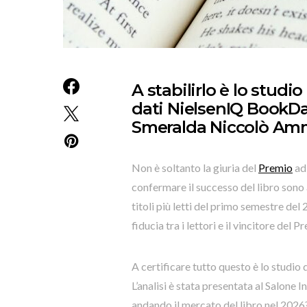
A stabilirlo è lo studio
dati NielsenIQ BookDat
Smeralda Niccolò Amma
Non è soltanto la giuria del
Premio
ad 
confermare il successo del libro sono a
titoli più letti del primo semestre del
fiducia tra i lettori e il vincitore de
A certificare tutto questo è lo studio d
L’analisi è stata presentata al Salone 
andando il mercato del libro nel 202