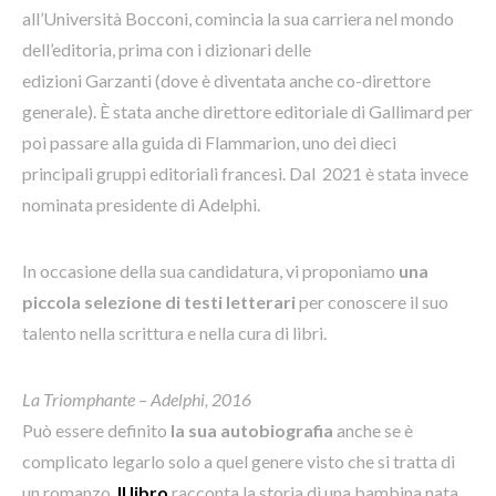
all’Università Bocconi, comincia la sua carriera nel mondo
dell’editoria, prima con i dizionari delle
edizioni Garzanti (dove è diventata anche co-direttore
generale). È stata anche direttore editoriale di Gallimard per
poi passare alla guida di Flammarion, uno dei dieci
principali gruppi editoriali francesi. Dal 2021 è stata invece
nominata presidente di Adelphi.
In occasione della sua candidatura, vi proponiamo
una
piccola selezione di testi letterari
per conoscere il suo
talento nella scrittura e nella cura di libri.
La Triomphante
– Adelphi, 2016
Può essere definito
la sua autobiografia
anche se è
complicato legarlo solo a quel genere visto che si tratta di
un romanzo.
Il libro
racconta la storia di una bambina nata