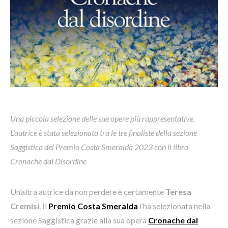
Un
a piccola selezione delle sue opere pi
ù
rappresentative.
L
’
autrice
è
stata selezionata tra le tre
finalist
e della sezione
Saggistica del
Premio Costa
Smeralda
2023 con il libro
Cronache dal
Disordine
Un’altra autrice da non perdere è certamente
Teresa
Cremisi
. Il
Premio Costa Smeralda
l’ha selezionata nella
sezione Saggistica grazie alla sua opera
Cronache dal