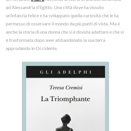
ad Alessandria d’Egitto. Una città dove ha vissuto
un’infanzia felice e ha sviluppato quella curiosità che le ha
permesso di osservare il mondo da più punti di vista. Ma è
anche la storia di una donna che si è dovuta adattare e che si
è trasformata dopo aver abbandonato la sua terra
approdando in Occidente.