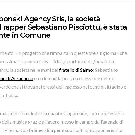
ebonski Agency Srls, la società
l rapper Sebastiano Pisciottu, è stata
ente in Comune
imento. È il progetto che rimbalza in queste ore sui giornali che
rossima stagione estiva. L’idea, riportata dal giornale La
cy, la società nelle mani del
fratello di Salmo
: Sebastiano
ne di Arzachena
una domanda per la concessione dell’ex
rde che si trova nei pressi dell’ingresso nel centro cittadino e
na-Palau.
0mila metri quadrati. Da quanto si apprende, potrebbe esserci
o della musica grazie al lavoro messo in campo dall’agenzia di
 il Premio Costa Smeralda per il suo contributo pionieristico