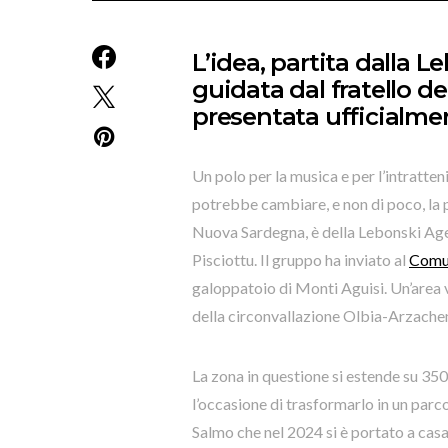
L’idea, partita dalla L
guidata dal fratello de
presentata ufficialm
Un polo per la musica e per l’intratten
potrebbe cambiare, e non di poco, la p
Nuova Sardegna, è della Lebonski Agen
Pisciottu. Il gruppo ha inviato al
Comu
galoppatoio di Monti Aguisi. Un’area ve
della circonvallazione Olbia-Arzache
La zona in questione si estende su 35
l’occasione di trasformarlo in un parc
Salmo che nel 2024 si è portato a casa