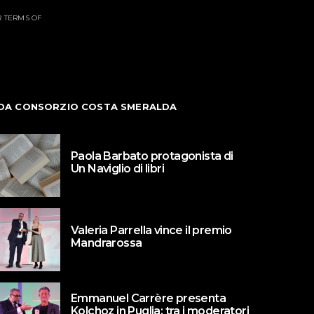
R TERMS OF
DA CONSORZIO COSTA SMERALDA
Paola Barbato protagonista di
Un Naviglio di libri
Valeria Parrella vince il premio
Mandrarossa
Emmanuel Carrère presenta
Kolchoz in Puglia: tra i moderatori