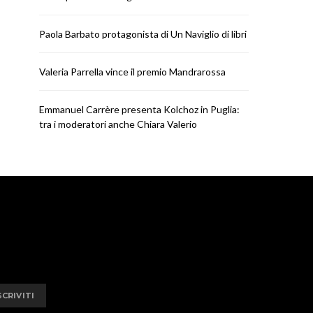
Paola Barbato protagonista di Un Naviglio di libri
NEWS
NEWS
Valeria Parrella vince il premio
Emmanuel Carrèr
Valeria Parrella vince il premio Mandrarossa
Mandrarossa
Kolchoz in Pugl
moderatori anche C
RICCARDO
LUGLIO 28, 2026
Emmanuel Carrère presenta Kolchoz in Puglia:
RICCARDO
LUGL
tra i moderatori anche Chiara Valerio
SCRIVITI