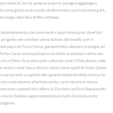
ccessi musicali. Se ciò andasse in porto, bisogna aggiungere
nti come già ha avuto modo di dimostrare con il Lebonski park,
to luogo alla Fiera di Rho a Milano.
o intrattenimento con zone verdi e spazi dove poter divertisti
progetto che avrebbe senza dubbio dei benefici per il
 a due passi da Porto Cervo, garantirebbe ulteriore prestigio ad
orto Cervo vista la presenza di artisti di assoluto valore che
. Se a Olbia c’è un altro polo culturali come l’Olbia Arena, sede
con artisti come Vasco Rossi e attori come quelli di Notre Dame
 sarà pronta a ospitare altri grandi interpreti della musica. Se
 che ruota attorno all’artista sardo, come riporta lo stesso
arena sono cantanti del calibro di Zucchero ed Eros Ramazzotti.
a musica italiana rappresentandola in tutto il mondo, e che
stagione.