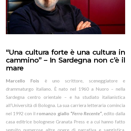
“Una cultura forte è una cultura in
cammino” – In Sardegna non c’è il
mare
Marcello Fois
è uno scrittore, sceneggiatore e
drammaturgo italiano. È nato nel 1960 a Nuoro – nella
Sardegna centro orientale – e ha studiato italianistica
all’Università di Bologna. La sua carriera letteraria comincia
nel 1992 con il
romanzo giallo “
Ferro Recente
“
, edito dalla
casa editrice bolognese Granata Press e a cui hanno fatto
seguito numerose altre opere di narrativa e saggistica,