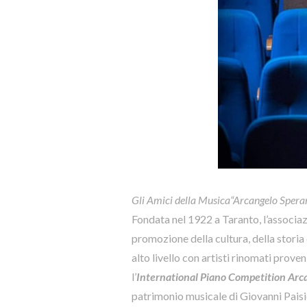
Gli Amici della Musica“Arcangelo Spera
Fondata nel 1922 a Taranto, l’associa
promozione della cultura, della storia 
alto livello con artisti rinomati prov
l’
International Piano Competition Arc
patrimonio musicale di Giovanni Paisiel