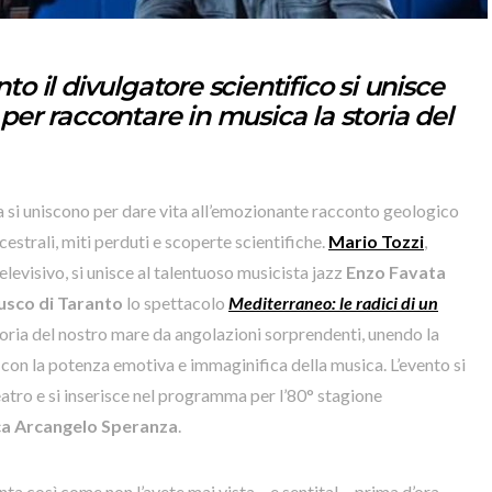
to il divulgatore scientifico si unisce
 per raccontare in musica la storia del
 si uniscono per dare vita all’emozionante racconto geologico
estrali, miti perduti e scoperte scientifiche.
Mario Tozzi
,
evisivo, si unisce al talentuoso musicista jazz
Enzo Favata
usco di Taranto
lo spettacolo
Mediterraneo: le radici di un
storia del nostro mare da angolazioni sorprendenti, unendo la
con la potenza emotiva e immaginifica della musica. L’evento si
teatro e si inserisce nel programma per l’80° stagione
ca Arcangelo Speranza
.
nta così come non l’avete mai vista – e sentita! – prima d’ora