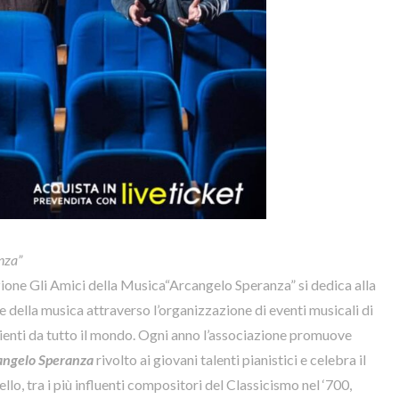
nza”
zione Gli Amici della Musica“Arcangelo Speranza” si dedica alla
e della musica attraverso l’organizzazione di eventi musicali di
enienti da tutto il mondo. Ogni anno l’associazione promuove
angelo Speranza
rivolto ai giovani talenti pianistici e celebra il
lo, tra i più influenti compositori del Classicismo nel ‘700,