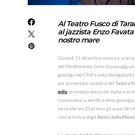
Al Teatro Fusco di Taran
al jazzista Enzo Favata
nostro mare
Giovedì 11 dicembre musica e scienza
del Mediteraneo, fatto di paesaggi anc
geologo del CNR e noto divulgatore tel
per presentare sul palco del
Teatro F
mito
, un evento unico che esplora la 
conoscenza scientifica della geologia 
terrà alle ore 21 presso gli spazi del 
concertistica degli
Amici della Musi
La storia del Mediterraneo
si prese