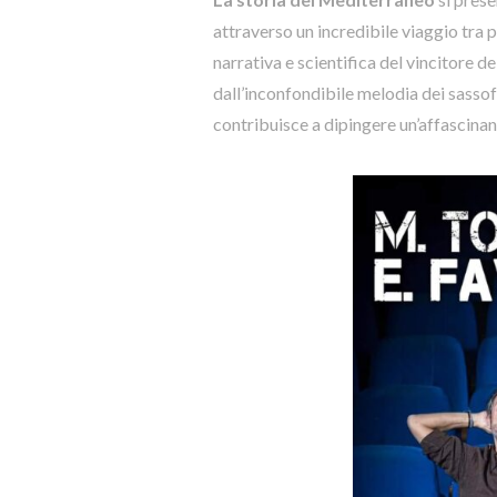
attraverso un incredibile viaggio tra 
narrativa e scientifica del vincitore de
dall’inconfondibile melodia dei sassofo
contribuisce a dipingere un’affascinan