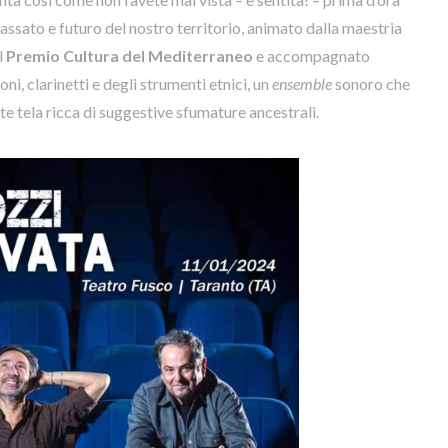
passato e futuro del nostro territorio, animato dalla maestria
l
Premio Cultura del Mediterraneo
e accompagnato
ni, clarinetti e degli strumenti etnici, un
ensemble
sonoro che
te tela ricca di suggestive sfumature ancestrali.