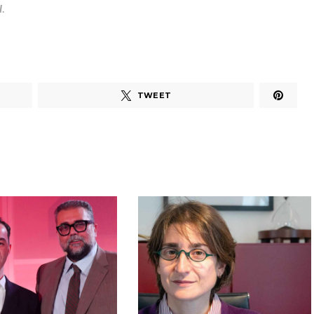
l
.
TWEET