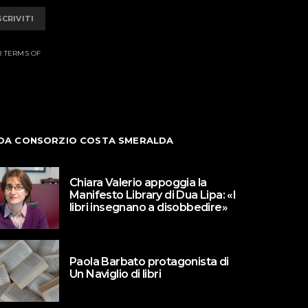
SCRIVITI
R TERMS OF
DA CONSORZIO COSTA SMERALDA
Chiara Valerio appoggia la
Manifesto Library di Dua Lipa: «I
libri insegnano a disobbedire»
Paola Barbato protagonista di
Un Naviglio di libri