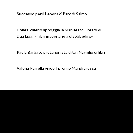
Successo per il Lebonski Park di Salmo
Chiara Valerio appoggia la Manifesto Library di
NEWS
NEWS
Dua Lipa: «I libri insegnano a disobbedire»
Paola Barbato protagonista di
Valeria Parrella vi
Un Naviglio di libri
Mandrar
Paola Barbato protagonista di Un Naviglio di libri
RICCARDO
LUGLIO 30, 2026
RICCARDO
LUGL
Valeria Parrella vince il premio Mandrarossa