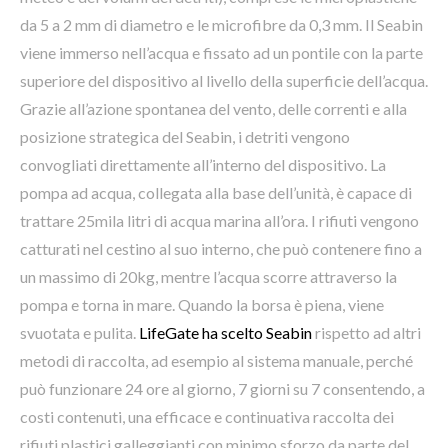
da 5 a 2 mm di diametro e le microfibre da 0,3 mm. Il Seabin
viene immerso nell’acqua e fissato ad un pontile con la parte
superiore del dispositivo al livello della superficie dell’acqua.
Grazie all’azione spontanea del vento, delle correnti e alla
posizione strategica del Seabin, i detriti vengono
convogliati direttamente all’interno del dispositivo. La
pompa ad acqua, collegata alla base dell’unità, è capace di
trattare 25mila litri di acqua marina all’ora. I rifiuti vengono
catturati nel cestino al suo interno, che può contenere fino a
un massimo di 20kg, mentre l’acqua scorre attraverso la
pompa e torna in mare. Quando la borsa è piena, viene
svuotata e pulita.
LifeGate ha scelto Seabin
rispetto ad altri
metodi di raccolta, ad esempio al sistema manuale, perché
può funzionare 24 ore al giorno, 7 giorni su 7 consentendo, a
costi contenuti, una efficace e continuativa raccolta dei
rifiuti plastici galleggianti con minimo sforzo da parte del