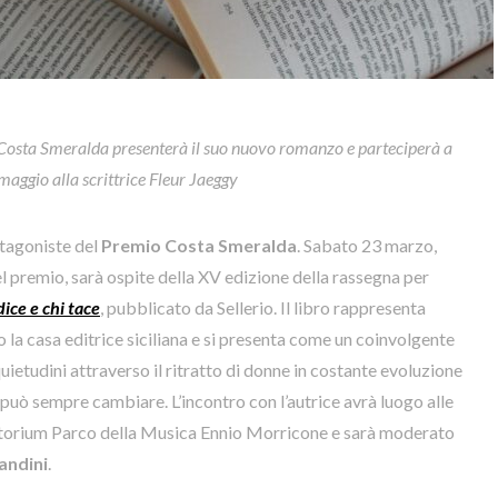
 Costa Smeralda presenterà il suo nuovo romanzo e parteciperà a
’omaggio
alla
scrittrice Fleur Jaeggy
otagoniste del
Premio Costa Smera
lda
. Sabato 23 marzo,
del premio, sarà ospite della XV edizione della rassegna per
dice e chi tace
, pubblicato da Sellerio. Il libro rappresenta
o la casa editrice siciliana e si presenta come un coinvolgente
quietudini attraverso il ritratto di donne in costante evoluzione
to può sempre cambiare. L’incontro con l’autrice avrà luogo alle
uditorium Parco della Musica Ennio Morricone e sarà moderato
andini
.