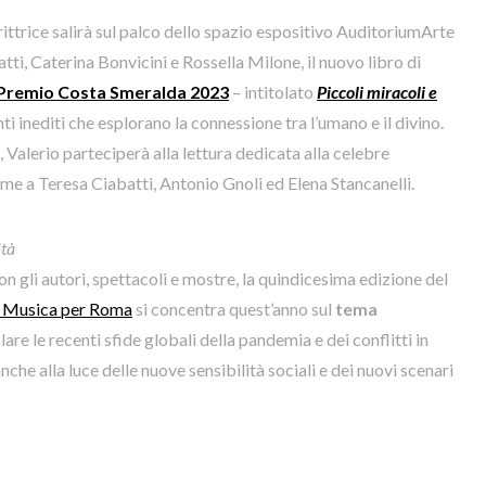
crittrice salirà sul palco dello spazio espositivo AuditoriumArte
tti, Caterina Bonvicini e Rossella Milone, il nuovo libro di
P
remio Costa Smeralda 2023
– intitolato
Piccoli miracoli e
nti inediti che esplorano la connessione tra l’umano e il divino.
i, Valerio parteciperà alla lettura dedicata alla celebre
ieme a Teresa Ciabatti, Antonio Gnoli ed Elena Stancanelli.
ità
on gli autori, spettacoli e mostre, la quindicesima edizione del
 Musica per Roma
si concentra quest’anno sul
tema
lare le recenti sfide globali della pandemia e dei conflitti in
he alla luce delle nuove sensibilità sociali e dei nuovi scenari