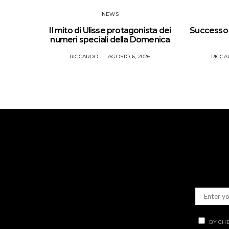
NEWS
Il mito di Ulisse protagonista dei
Successo p
numeri speciali della Domenica
RICCARDO
AGOSTO 6, 2026
RICCA
BY CHE