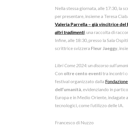
Nella stessa giornata, alle 17:30, la s
per presentare, insieme a Teresa Ciaba
Valeria Parrella – già
vincitrice del
altri tradimenti
, una raccolta di racco
Infine, alle 18:30, presso la Sala Ospit
scrittrice svizzera
Fleur Jaeggy
, ins
Libri Come 2024: un discorso sull’uman
Con
oltre cento eventi
tra incontri c
festival organizzato dalla
Fondazione
dell’umanità
, evidenziando in partico
Europa e in Medio Oriente, indagate anc
tecnologici, come l’utilizzo delle IA.
Francesco di Nuzzo