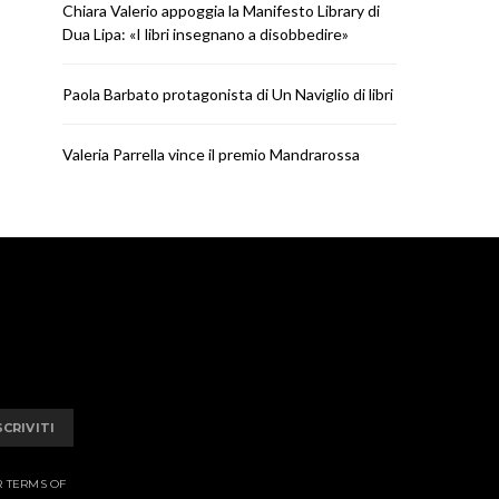
Chiara Valerio appoggia la Manifesto Library di
NEWS
NEWS
Dua Lipa: «I libri insegnano a disobbedire»
Paola Barbato protagonista di
Valeria Parrella vi
Un Naviglio di libri
Mandrar
Paola Barbato protagonista di Un Naviglio di libri
RICCARDO
LUGLIO 30, 2026
RICCARDO
LUGL
Valeria Parrella vince il premio Mandrarossa
SCRIVITI
R TERMS OF