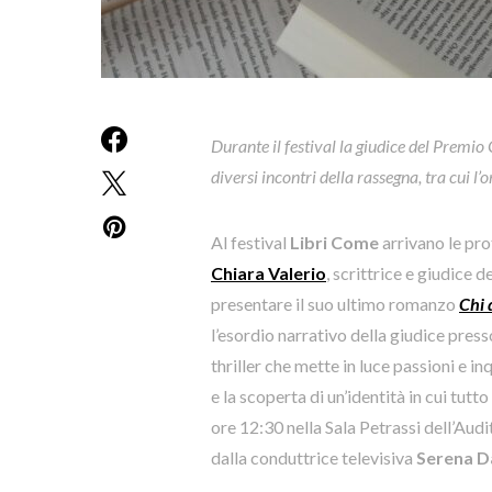
Durante il festival
l
a giudice del Premio
diversi incontri della rassegna, tra cui l
Al festival
Libri Come
arrivano le pr
Chiara Valerio
, scrittrice e giudice 
presentare il suo ultimo romanzo
Chi 
l’esordio narrativo della giudice press
thriller che mette in luce passioni e in
e la scoperta di un’identità in cui tut
ore 12:30 nella Sala Petrassi dell’A
dalla conduttrice televisiva
Serena D