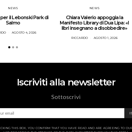
NEWS
NEWS
er il Lebonski Park di
Chiara Valerio appoggia la
Salmo
Manifesto Library di Dua Lipa: «I
libri insegnano a disobbedire»
RDO
AGOSTO 4, 2026
RICCARDO
AGOSTO 1, 2026
Iscriviti alla newsletter
Sottoscrivi
I
CKING THIS BOX, YOU CONFIRM THAT YOU HAVE READ AND ARE AGREEING TO OU