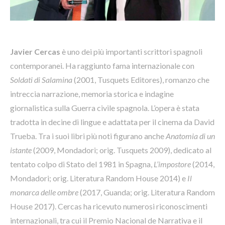
Javier Cercas
è uno dei più importanti scrittori spagnoli
contemporanei. Ha raggiunto fama internazionale con
Soldati di Salamina
(2001, Tusquets Editores), romanzo che
intreccia narrazione, memoria storica e indagine
giornalistica sulla Guerra civile spagnola. L’opera è stata
tradotta in decine di lingue e adattata per il cinema da David
Trueba. Tra i suoi libri più noti figurano anche
Anatomia di un
istante
(2009, Mondadori; orig. Tusquets 2009), dedicato al
tentato colpo di Stato del 1981 in Spagna,
L’impostore
(2014,
Mondadori; orig. Literatura Random House 2014) e
Il
monarca delle ombre
(2017, Guanda; orig. Literatura Random
House 2017). Cercas ha ricevuto numerosi riconoscimenti
internazionali, tra cui il Premio Nacional de Narrativa e il