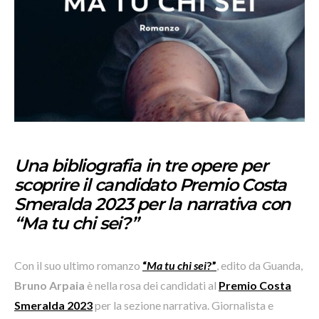
Una bibliografia in tre opere per
scoprire il candidato Premio Costa
Smeralda 2023 per la narrativa con
“Ma tu chi sei?”
Con il suo ultimo romanzo
“
Ma tu chi sei
?”
, edito da Guanda,
Bruno Arpaia
è nella rosa dei candidati al
Premio Costa
Smeralda 2023
per la sezione narrativa. Giornalista e