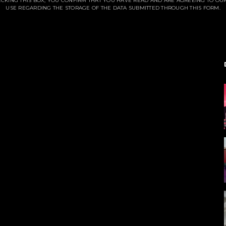
CKING THIS BOX, YOU CONFIRM THAT YOU HAVE READ AND ARE AGREEING TO OU
USE REGARDING THE STORAGE OF THE DATA SUBMITTED THROUGH THIS FORM.