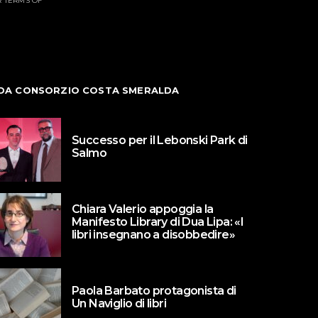
R TERMS OF
DA CONSORZIO COSTA SMERALDA
Successo per il Lebonski Park di
Salmo
Chiara Valerio appoggia la
Manifesto Library di Dua Lipa: «I
libri insegnano a disobbedire»
Paola Barbato protagonista di
Un Naviglio di libri