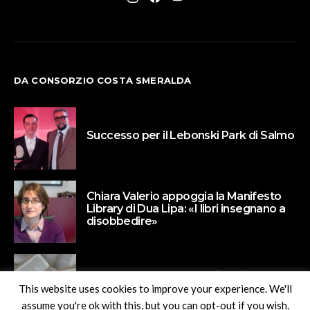
DA CONSORZIO COSTA SMERALDA
Successo per il Lebonski Park di Salmo
Chiara Valerio appoggia la Manifesto
Library di Dua Lipa: «I libri insegnano a
disobbedire»
Paola Barbato protagonista di Un
Naviglio di libri
This website uses cookies to improve your experience. We'll
assume you're ok with this, but you can opt-out if you wish.