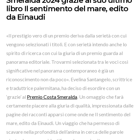
Smeralda 2024 grazie al suo ultimo
libro Il sentimento del mare, edito
da Einaudi
«Il prestigio vero di un premio deriva dalla serietà con cui
vengono selezionati i titoli. E con serietà intendo anche lo
spirito di ricerca con cui la giuria di un premio guarda al
panorama editoriale. Trovarmi selezionata tra le voci così
significative nel panorama contemporaneo è già un
riconoscimento non da poco». Evelina Santangelo, scrittrice
e traduttrice palermitana, ha deciso di esordire con un
‘grazie’ al
Premio Costa Smeralda
. Un omaggio che farà
certamente piacere alla giuria di qualità, impressionata dalle
pagine dei racconti apparsi come onde ne Il sentimento del
mare, edito da Einaudi. Un viaggio che ha permesso di
scavare nella profondità dell’anima in cerca delle parole