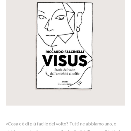
«Cosa c’è di piú facile del volto? Tutti ne abbiamo uno, e