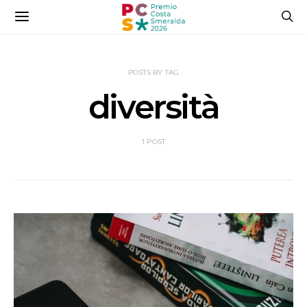
POSTS BY TAG
diversità
1 POST