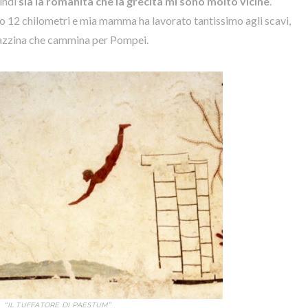
indi
sia la romanità che la grecità mi sono molto vicine
.
 12 chilometri e mia mamma ha lavorato tantissimo agli scavi,
agazzina che cammina per Pompei.
“IL TUFFATORE DI PAESTUM”