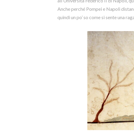
all’Università Federico II di Napoli, qu
Anche perché Pompei e Napoli distano
quindi un po’ so come si sente una r