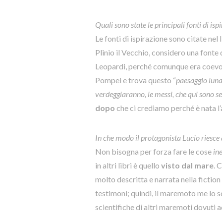
Quali sono state le principali fonti di isp
Le fonti di ispirazione sono citate nel 
Plinio il Vecchio, considero una fonte
Leopardi, perché comunque era coevo d
Pompei e trova questo “
paesaggio lun
verdeggiaranno, le messi, che qui sono se
dopo
che ci crediamo perché è nata l’
In che modo il protagonista Lucio riesce 
Non bisogna per forza fare le cose
in
in altri libri è quello
visto dal mare
. 
molto descritta e narrata nella fiction
testimoni; quindi, il maremoto me lo 
scientifiche di altri maremoti dovuti a