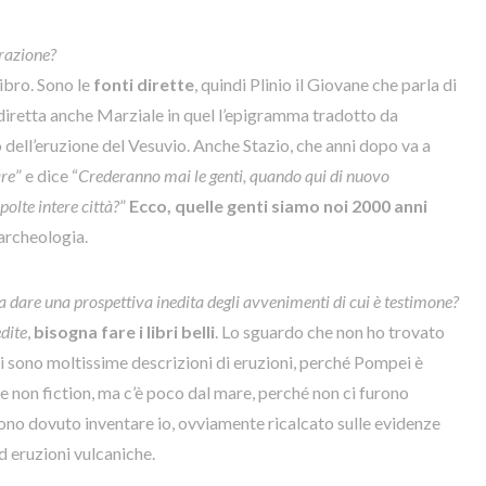
irazione?
libro. Sono le
fonti dirette
, quindi Plinio il Giovane che parla di
 diretta anche Marziale in quel l’epigramma tradotto da
ell’eruzione del Vesuvio. Anche Stazio, che anni dopo va a
are
” e dice “
Crederanno mai le genti, quando qui di nuovo
polte intere città?
”
Ecco, quelle genti siamo noi 2000 anni
archeologia.
a dare una prospettiva inedita degli avvenimenti di cui è testimone?
edite
,
bisogna fare i libri belli
. Lo sguardo che non ho trovato
Ci sono moltissime descrizioni di eruzioni, perché Pompei è
 e non fiction, ma c’è poco dal mare, perché non ci furono
sono dovuto inventare io, ovviamente ricalcato sulle evidenze
d eruzioni vulcaniche.