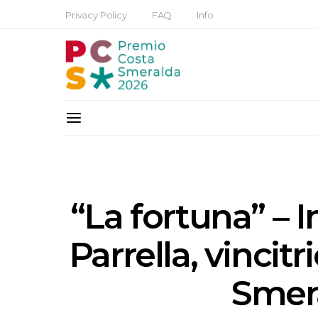
Privacy Policy
FAQ
Info
“La fortuna” – I
Parrella, vincit
Smer