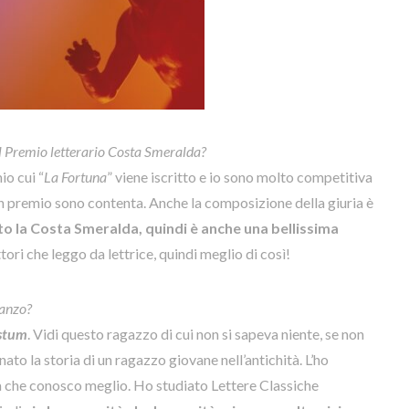
 il Premio letterario Costa Smeralda?
io cui “
La Fortuna
” viene iscritto e io sono molto competitiva
 un premio sono contenta. Anche la composizione della giuria è
to la Costa Smeralda, quindi è anche una bellissima
ittori che leggo da lettrice, quindi meglio di così!
manzo?
estum
. Vidi questo ragazzo di cui non si sapeva niente, se non
to la storia di un ragazzo giovane nell’antichità. L’ho
 che conosco meglio. Ho studiato Lettere Classiche