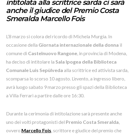
intitolata alla scrittrice sarda ci sarà
anche il giudice del Premio Costa
Smeralda Marcello Fois
L’8 marzo si colora del ricordo di Michela Murgia. In
occasione della
Giornata internazionale della donna
il
comune di
Castelnuovo Rangone
, in provincia di Modena,
ha deciso di intitolare la
Sala Ipogea della
Biblioteca
Comunale Luis Sepùlveda
alla scrittrice ed attivista sarda,
scomparsa lo scorso 10 agosto. L’evento, a ingresso libero,
avrà luogo sabato 9 marzo presso gli spazi della Biblioteca
a Villa Ferrari a partire dalle ore 16:30.
Durante la cerimonia di intitolazione sarà presente anche
uno dei volti protagonisti del
Premio Costa Smeralda
,
ovvero
Marcello Fois
, scrittore e giudice del premio che