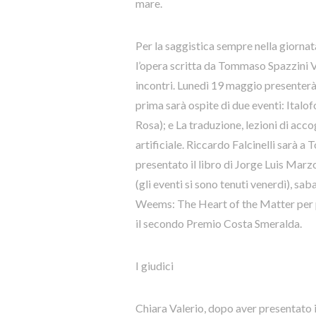
mare.
Per la saggistica sempre nella giornat
l’opera scritta da Tommaso Spazzini Vi
incontri. Lunedì 19 maggio presenterà i
prima sarà ospite di due eventi: Italo
Rosa); e La traduzione, lezioni di accog
artificiale. Riccardo Falcinelli sarà a
presentato il libro di Jorge Luis Mar
(gli eventi si sono tenuti venerdì), s
Weems: The Heart of the Matter per po
il secondo Premio Costa Smeralda.
I giudici
Chiara Valerio, dopo aver presentato i