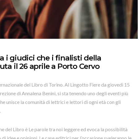
a i giudici che i finalisti della
ta il 26 aprile a Porto Cervo
ernazionale del Libro di Torino. Al Lingotto Fiere da giovedì 15
rezione di Annalena Benini, si sta tenendo uno degli eventi più
e unisce la comunità di lettrici e lettori di ogni età con gli
.
e del Libro è Le parole tra noi leggere ed evoca la possibilità
di idee e opinioni. Le case editrici per l’occasione sveleranno le