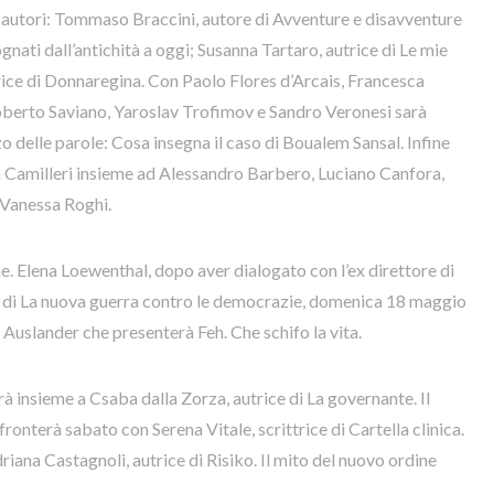
li autori: Tommaso Braccini, autore di Avventure e disavventure
 sognati dall’antichità a oggi; Susanna Tartaro, autrice di Le mie
trice di Donnaregina. Con Paolo Flores d’Arcais, Francesca
erto Saviano, Yaroslav Trofimov e Sandro Veronesi sarà
zzo delle parole: Cosa insegna il caso di Boualem Sansal. Infine
a Camilleri insieme ad Alessandro Barbero, Luciano Canfora,
 Vanessa Roghi.
ne. Elena Loewenthal, dopo aver dialogato con l’ex direttore di
 di La nuova guerra contro le democrazie, domenica 18 maggio
 Auslander che presenterà Feh. Che schifo la vita.
rà insieme a Csaba dalla Zorza, autrice di La governante. Il
fronterà sabato con Serena Vitale, scrittrice di Cartella clinica.
ana Castagnoli, autrice di Risiko. Il mito del nuovo ordine