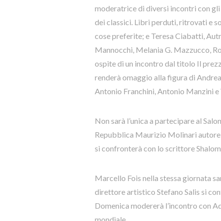
moderatrice di diversi incontri con g
dei classici. Libri perduti, ritrovati e
cose preferite; e Teresa Ciabatti, Au
Mannocchi, Melania G. Mazzucco, Rob
ospite di un incontro dal titolo Il pre
renderà omaggio alla figura di Andre
Antonio Franchini, Antonio Manzini e
Non sarà l’unica a partecipare al Salo
Repubblica Maurizio Molinari autore
si confronterà con lo scrittore Shalom
Marcello Fois nella stessa giornata sa
direttore artistico Stefano Salis si con
Domenica modererà l’incontro con Adri
mondiale.