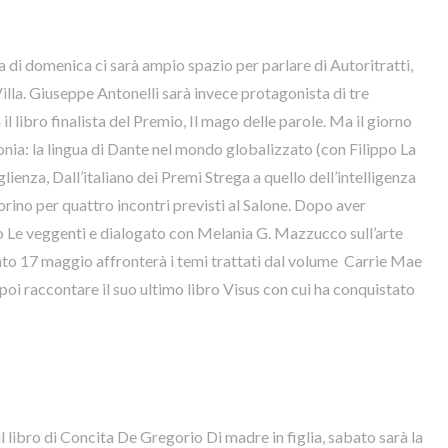
a di domenica ci sarà ampio spazio per parlare di Autoritratti,
lla. Giuseppe Antonelli sarà invece protagonista di tre
l libro finalista del Premio, Il mago delle parole. Ma il giorno
fonia: la lingua di Dante nel mondo globalizzato (con Filippo La
lienza, Dall’italiano dei Premi Strega a quello dell’intelligenza
 Torino per quattro incontri previsti al Salone. Dopo aver
zo Le veggenti e dialogato con Melania G. Mazzucco sull’arte
abato 17 maggio affronterà i temi trattati dal volume Carrie Mae
i raccontare il suo ultimo libro Visus con cui ha conquistato
l libro di Concita De Gregorio Di madre in figlia, sabato sarà la