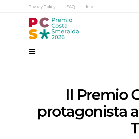
Privacy Policy
FAQ
Info
Il Premio 
protagonista al
T