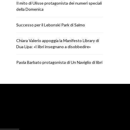
Il mito di Ulisse protagonista dei numeri speciali
della Domenica
Successo per il Lebonski Park di Salmo
NEWS
NEWS
Paola Barbato protagonista di
Valeria Parrella vi
Chiara Valerio appoggia la Manifesto Library di
Un Naviglio di libri
Mandrar
Dua Lipa: «I libri insegnano a disobbedire»
RICCARDO
LUGLIO 30, 2026
RICCARDO
LUGL
Paola Barbato protagonista di Un Naviglio di libri