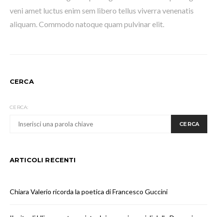
veni amet luctus enim sem libero tellus viverra venenatis
aliquam. Commodo natoque quam pulvinar elit.
CERCA
CERCA:
CERCA
ARTICOLI RECENTI
Chiara Valerio ricorda la poetica di Francesco Guccini