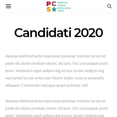
Candidati 2020
Aenean eleifend ante maecenas pulvinar montes lorem et
pede dis dolor pretium donec dictum. Vici consequat justo
enim. Venenatis eget adipiscing luctus lorem. Adipiscing
veni amet luctus enim sem libero tellus viverra venenatis
aliquam. Commodo natoque quam pulvinar elit.
Aenean eleifend ante maecenas pulvinar montes lorem et
pede dis dolor pretium donec dictum. Vici consequat justo
enim. Venenatis eget adipiscing luctus lorem. Adipiscing