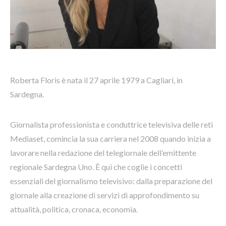
Roberta Floris è nata il 27 aprile 1979 a Cagliari, in
Sardegna.
Giornalista professionista e conduttrice televisiva delle reti
Mediaset, comincia la sua carriera nel 2008 quando inizia a
lavorare nella redazione del telegiornale dell’emittente
regionale Sardegna Uno. È qui che coglie i concetti
essenziali del giornalismo televisivo: dalla preparazione del
giornale alla creazione di servizi di approfondimento su
attualità, politica, cronaca, economia.