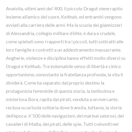
Anatolia, ultimi anni del ‘400. Il piccolo Dragut viene rapito
insieme all’amico del cuore, Keithab, ed entrambi vengono
avviati alla carriera delle armi. Ma la scuola dei giannizzeri
di Alessandria, collegio militare d’élite, è dura e crudele,
come spietati sono i rapporti tra i piccoli, tutti sottratti alle
loro famiglie e costretti a un addestramento massacrante.
Angherie, violenze e disciplina hanno effetti molto diversi su
Dragut e Keithab. Tra indomabile senso di libertà e cinico
opportunismo, nonostante la fratellanza profonda, la vita li
dividerà. Come ha separato dal proprio destino la
protagonista femminile di questa storia, la bellissima e
misteriosa Bora, rapita dai pirati, venduta a un mercante,
reclusa su un’isola solitaria dove transita, tuttavia, la storia
dell’epoca: il ‘500 delle navigazioni, dei marinai valorosi, dei
cavalieri di Malta, dei pirati, delle spie. Tutti coinvolti nel