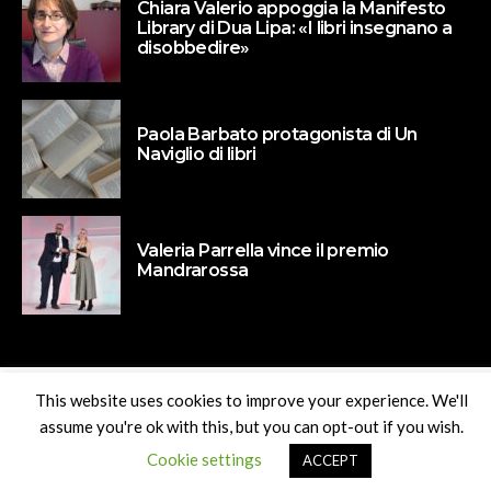
Chiara Valerio appoggia la Manifesto
Library di Dua Lipa: «I libri insegnano a
disobbedire»
Paola Barbato protagonista di Un
Naviglio di libri
Valeria Parrella vince il premio
Mandrarossa
This website uses cookies to improve your experience. We'll
assume you're ok with this, but you can opt-out if you wish.
Cookie settings
ACCEPT