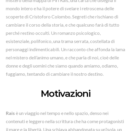
mistero della mappa di Piri Rais, una carta che disegna il
mondo intero e ha il potere di svelare i retroscena delle
scoperte di Cristoforo Colombo. Segreti che rischiano di
cambiare il corso della storia, e che qualcuno farà di tutto
perché restino occulti. Un romanzo psicologico,
esistenziale, polifonico, una trama serrata, costellata di
personaggi indimenticabili. Un racconto che affonda la lama
nel mistero dell’animo umano, e che parla di noi, cioè delle
donne e degli uomini che siamo quando amiamo, odiamo,
fuggiamo, tentando di cambiare il nostro destino.
Motivazioni
Rais
è un viaggio nel tempo e nello spazio, denso nei
contenuti e leggero nella scrittura che ha come protagonisti
il mare e la libertà. Una schiava abbandonata su un’isola, un