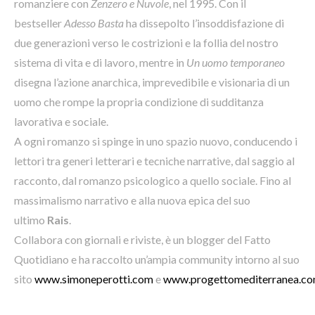
romanziere con
Zenzero e Nuvole
, nel 1995. Con il
bestseller
Adesso Basta
ha dissepolto l’insoddisfazione di
due generazioni verso le costrizioni e la follia del nostro
sistema di vita e di lavoro, mentre in
Un uomo temporaneo
disegna l’azione anarchica, imprevedibile e visionaria di un
uomo che rompe la propria condizione di sudditanza
lavorativa e sociale.
A ogni romanzo si spinge in uno spazio nuovo, conducendo i
lettori tra generi letterari e tecniche narrative, dal saggio al
racconto, dal romanzo psicologico a quello sociale. Fino al
massimalismo narrativo e alla nuova epica del suo
ultimo
Rais
.
Collabora con giornali e riviste, è un blogger del Fatto
Quotidiano e ha raccolto un’ampia community intorno al suo
sito
www.simoneperotti.com
e
www.progettomediterranea.c