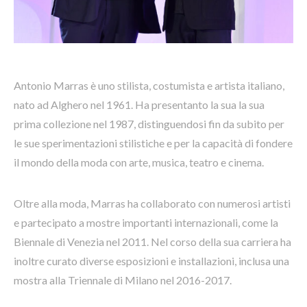
Antonio Marras è uno stilista, costumista e artista italiano,
nato ad Alghero nel 1961. Ha presentanto la sua la sua
prima collezione nel 1987, distinguendosi fin da subito per
le sue sperimentazioni stilistiche e per la capacità di fondere
il mondo della moda con arte, musica, teatro e cinema.
Oltre alla moda, Marras ha collaborato con numerosi artisti
e partecipato a mostre importanti internazionali, come la
Biennale di Venezia nel 2011. Nel corso della sua carriera ha
inoltre curato diverse esposizioni e installazioni, inclusa una
mostra alla Triennale di Milano nel 2016-2017.