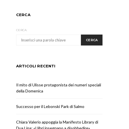
CERCA
CERCA:
CERCA
ARTICOLI RECENTI
Il mito di Ulisse protagonista dei numeri speciali
della Domenica
Successo per il Lebonski Park di Salmo
Chiara Valerio appoggia la Manifesto Library di
Dua Lipa: «I libri insegnano a disobbedire»