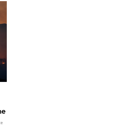
ne
te