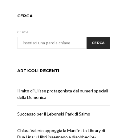
CERCA
CERCA:
CERCA
ARTICOLI RECENTI
Il mito di Ulisse protagonista dei numeri speciali
della Domenica
Successo per il Lebonski Park di Salmo
Chiara Valerio appoggia la Manifesto Library di
Dua Lipa: «I libri insegnano a disobbedire»