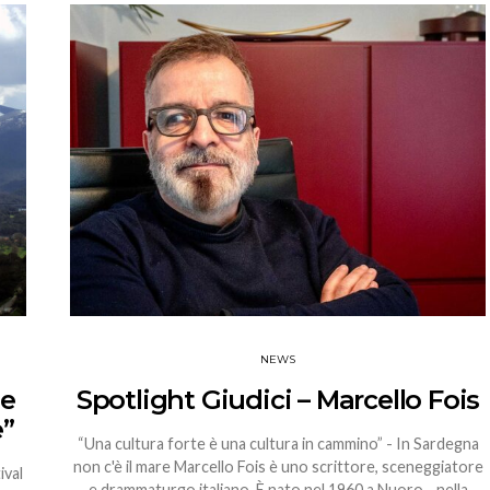
NEWS
ne
Spotlight Giudici – Marcello Fois
e”
“Una cultura forte è una cultura in cammino” - In Sardegna
non c'è il mare Marcello Fois è uno scrittore, sceneggiatore
ival
e drammaturgo italiano. È nato nel 1960 a Nuoro - nella