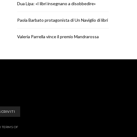
Dua Lipa: «I libri insegnano a disobbedire»
Paola Barbato protagonista di Un Naviglio di libri
Valeria Parrella vince il premio Mandrarossa
SCRIVITI
R TERMS OF