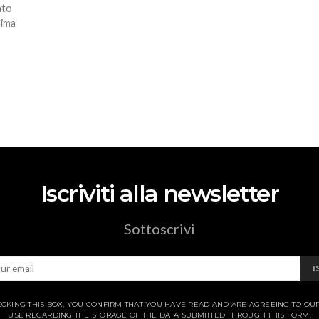
nto
lima
Iscriviti alla newsletter
Sottoscrivi
I
CKING THIS BOX, YOU CONFIRM THAT YOU HAVE READ AND ARE AGREEING TO OU
USE REGARDING THE STORAGE OF THE DATA SUBMITTED THROUGH THIS FORM.