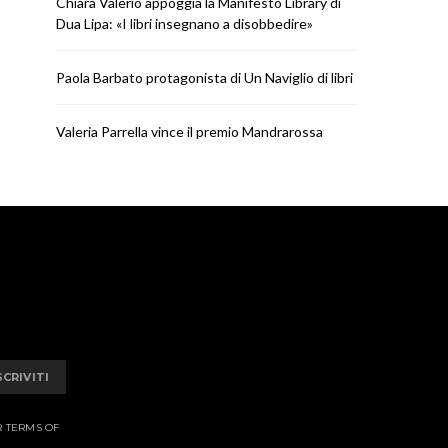
Chiara Valerio appoggia la Manifesto Library di
Dua Lipa: «I libri insegnano a disobbedire»
Paola Barbato protagonista di Un Naviglio di libri
Valeria Parrella vince il premio Mandrarossa
SCRIVITI
R TERMS OF