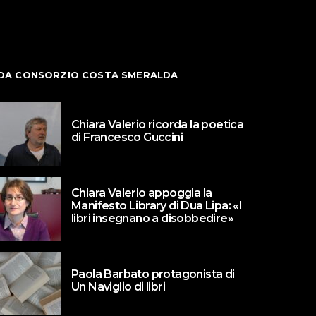
DA CONSORZIO COSTA SMERALDA
Chiara Valerio ricorda la poetica
di Francesco Guccini
Chiara Valerio appoggia la
Manifesto Library di Dua Lipa: «I
libri insegnano a disobbedire»
Paola Barbato protagonista di
Un Naviglio di libri