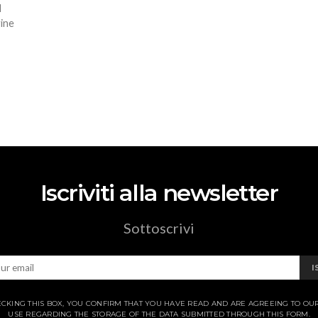
l
gine
Iscriviti alla newsletter
Sottoscrivi
I
CKING THIS BOX, YOU CONFIRM THAT YOU HAVE READ AND ARE AGREEING TO OU
USE REGARDING THE STORAGE OF THE DATA SUBMITTED THROUGH THIS FORM.