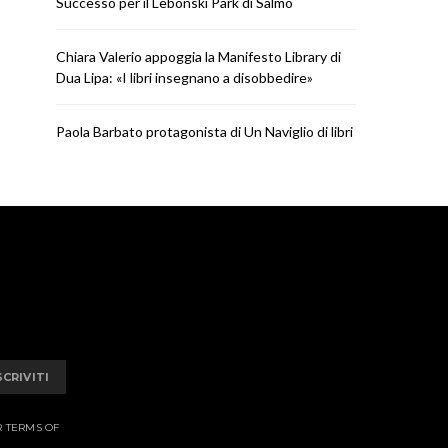
Successo per il Lebonski Park di Salmo
Chiara Valerio appoggia la Manifesto Library di
Dua Lipa: «I libri insegnano a disobbedire»
Paola Barbato protagonista di Un Naviglio di libri
SCRIVITI
R TERMS OF